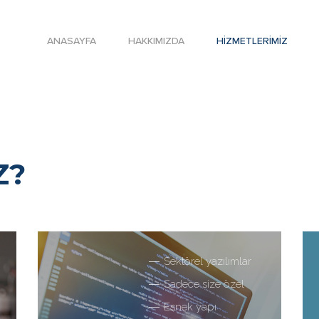
ANASAYFA
HAKKIMIZDA
HIZMETLERIMIZ
Z?
Sektörel yazılımlar
Sadece size özel
Esnek yapı