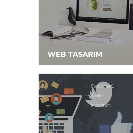
WEB TASARIM
Kurumsal web siteniz ile firmanızı diğer
firmalardan bir adım öne geçirin ve daha az
maliyet ile daha çok kar elde edin.
Facebook
Twitter
Instagram