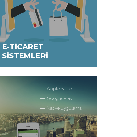
E-TİCARET
SİSTEMLERİ
Eğer bir ürününüz var ve satmak istiyorsanız
e-ticaret sistemleri ile satışınızı daha kolay ve
hızlı hale getirebilirsiniz.
Apple Store
Google Play
Native uygulama