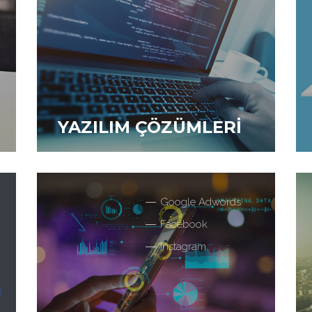
YAZILIM ÇÖZÜMLERİ
Sektörel ihtiyaçlarınıza yönelik sizlere özel,
işinizi kolaylaştıracak yazılım çözümleri
üretiyoruz.
Google Adwords
Facebook
Instagram